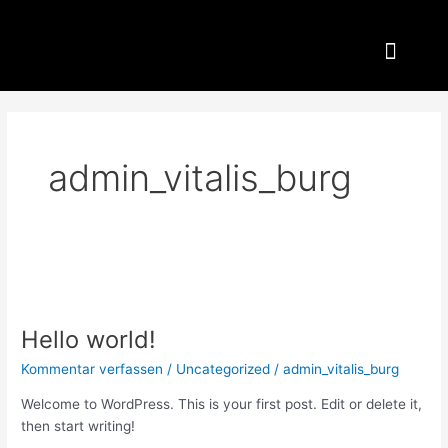
Zum
Men
Inhalt
springen
admin_vitalis_burg
Hello world!
Hello
world!
Kommentar verfassen
/
Uncategorized
/
admin_vitalis_burg
Welcome to WordPress. This is your first post. Edit or delete it,
then start writing!